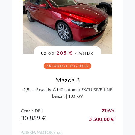
205 €
UŽ OD
/ MESIAC
SKLADOVÉ VOZIDLÁ
Mazda 3
2,5L e-Skyactiv-G140 automat EXCLUSIVE-LINE
benzín | 103 kW
Cena s DPH
ZĽAVA
30 889 €
3 500,00 €
ALTERIA MOTOR s r.o.