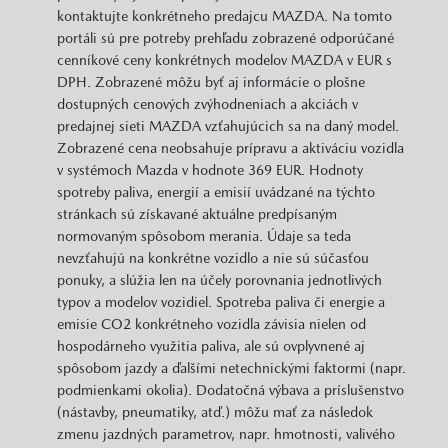
kontaktujte konkrétneho predajcu MAZDA. Na tomto
portáli sú pre potreby prehľadu zobrazené odporúčané
cenníkové ceny konkrétnych modelov MAZDA v EUR s
DPH. Zobrazené môžu byť aj informácie o plošne
dostupných cenových zvýhodneniach a akciách v
predajnej sieti MAZDA vzťahujúcich sa na daný model.
Zobrazené cena neobsahuje prípravu a aktiváciu vozidla
v systémoch Mazda v hodnote 369 EUR. Hodnoty
spotreby paliva, energií a emisií uvádzané na týchto
stránkach sú získavané aktuálne predpísaným
normovaným spôsobom merania. Údaje sa teda
nevzťahujú na konkrétne vozidlo a nie sú súčasťou
ponuky, a slúžia len na účely porovnania jednotlivých
typov a modelov vozidiel. Spotreba paliva či energie a
emisie CO2 konkrétneho vozidla závisia nielen od
hospodárneho využitia paliva, ale sú ovplyvnené aj
spôsobom jazdy a ďalšími netechnickými faktormi (napr.
podmienkami okolia). Dodatočná výbava a príslušenstvo
(nástavby, pneumatiky, atď.) môžu mať za následok
zmenu jazdných parametrov, napr. hmotnosti, valivého