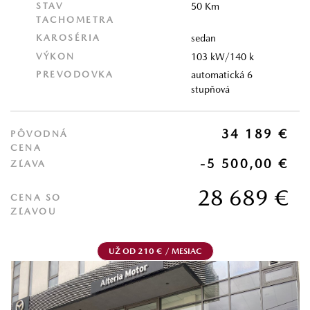
STAV
50 Km
TACHOMETRA
KAROSÉRIA
sedan
VÝKON
103 kW/140 k
PREVODOVKA
automatická 6
stupňová
34 189 €
PÔVODNÁ
CENA
-5 500,00 €
ZĽAVA
28 689 €
CENA SO
ZĽAVOU
UŽ OD 210 € / MESIAC