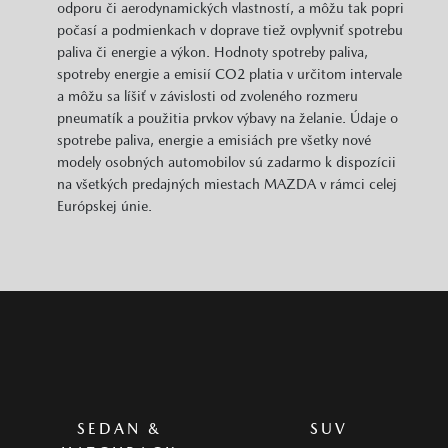
odporu či aerodynamických vlastností, a môžu tak popri
počasí a podmienkach v doprave tiež ovplyvniť spotrebu
paliva či energie a výkon. Hodnoty spotreby paliva,
spotreby energie a emisií CO2 platia v určitom intervale
a môžu sa líšiť v závislosti od zvoleného rozmeru
pneumatík a použitia prvkov výbavy na želanie. Údaje o
spotrebe paliva, energie a emisiách pre všetky nové
modely osobných automobilov sú zadarmo k dispozícii
na všetkých predajných miestach MAZDA v rámci celej
Európskej únie.
SEDAN &
SUV